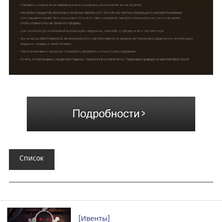
Список
[Ивенты]