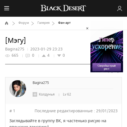
Home
Форум
Галерея
Фан-арт
[Мэгу]
Bagira275
2023-01-29 23:23
665
0
4
0
Bagira275
Колдунья
Lv
62
# 1
Последние редактированные : 29/01/2023
Заглядывайте в группу ВК, я частенько рисую на