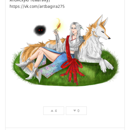
японскую тематику)
https://vk.com/artbagira275
4
0