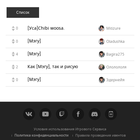
Список
[Уса]Chibi woosa.
0
Mitizure
[Мэгу]
0
Oladushka
[Мэгу]
4
Bagira275
Как [Мэгу], так и рисую
2
Ололололя
[Мэгу]
0
Эдернейя
Условия использования Игрового Сервиса
Политика конфиденциальности
Правила проведения ивентов