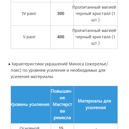
Пропитанный магией
IV ранг
300
черный кристалл (1
шт.)
Пропитанный магией
V ранг
400
черный кристалл (1
шт.)
●
Характеристики украшений Маноса (ожерелье/
пояс) по уровням усиления и необходимые для
усиления материалы.
Повышен
ие
Материалы для
Уровень усиления
Мастерст
усиления
ва
ремесла
Основной
15
-