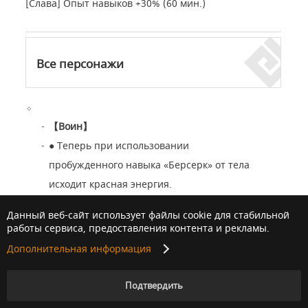
[Слава] Опыт навыков +30% (60 мин.)
Все персонажи
【
Воин
】
●
Теперь при использовании
пробужденного навыка «Берсерк» от тела
исходит красная энергия.
Данный веб-сайт использует файлы cookie для стабильной
【
Темный рыцарь
】
работы сервиса, предоставления контента и рекламы.
●
Описание и клавиши навыков «Предел:
Дополнительная информация
Жестокий разрез» и «Абсолют: Жестокий
разрез II» изменены следующим
Подтвердить
образом: