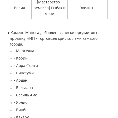
[Мастерство
Велия
ремесла] Рыбак и
Эвелин
море
●
Камень Маноса добавлен в списки предметов на
продажу НИП - торговцев кристаллами каждого
города.
- Марселла
- Корин
- Дора Фонти
- Бинстуми
- Ардан
- Бельгара
- Сесиль Амс
- Ярлио
- Бинбо
- Какару