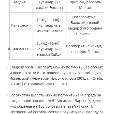
Медия
Кулинарные
Эдманом, поваром
изыски Эдмана
Медии
Поговорить с
[Ежедневно]
Валксом, главой
Кальфеон
Кулинарные
рыцарского ордена
изыски Валкса
Кальфеона
[Ежедневно]
Поговорить с Хайди,
Камасильвия
Кулинарные
поваром Граны
изыски Хайди
- Сладкий ужин (Эксперт) можно получить без особых
условий в окне Изготовление, упаковав с помощью
Имперской кулинарии Пирог с мясом (30 шт.), Стейк
(20 шт.) и Травяной чай (30 шт.).
- Золотистую шерсть можно получить как награду за
ежедневное задание НИП Алхимика Лары в Хиделе,
или обменяв на 100 Золотых печатей - [Кухня].
- Обгоревший осколок можно получить как награду за