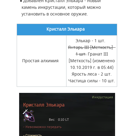
●
Добавлен Кристалл Элькара - новый
камень инкрустации, который можно
установить в основное оружие.
Кристалл Элькара
Элькар - 1 шт.
Янтарь III [Меткость] -
1 шт.
Гранат III
Простая алхимия
[Меткость] (изменено
10.10.2019 г. в 05:44)
Ярость леса - 2 шт.
Частица силы - 10 шт.