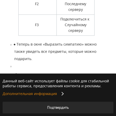
F2
Последнему
серверу
Подключиться к
F3
Случайному
серверу
●
Теперь в окне «Выразить симпатию» можно
также увидеть все предметы, которые можно
подарить.
●
Теперь в окне восстановления макс.
Данный веб-сайт использует файлы cookie для стабильной
прочности снаряжение с
работы сервиса, предоставления контента и рекламы.
израсходованной прочностью и
Дополнительная информация
материалы для восстановления
отображаются вместе.
Подтвердить
●
Теперь в окне «Очищение»