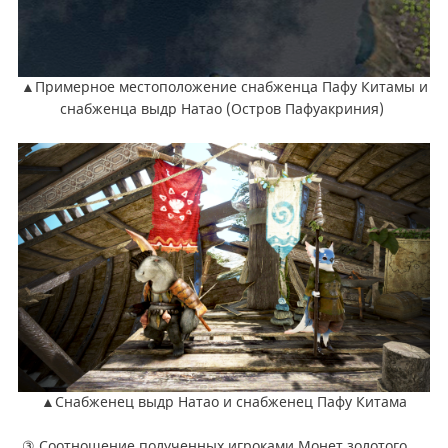
▲Примерное местоположение снабженца Пафу Китамы и
снабженца выдр Натао (Остров Пафуакриния)
▲Снабженец выдр Натао и снабженец Пафу Китама
③ Соотношение полученных игроками Монет золотого