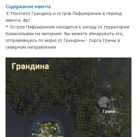
Содержание ивента
① Посетите Грандину и остров Пафуакриния в период
ивента, фр!
* Остров Пафуакриния находится к западу от территории
Камасильвии на материке. Вы можете обнаружить его,
отправившись по морю от Грандины - порта Граны в
северном направлении.