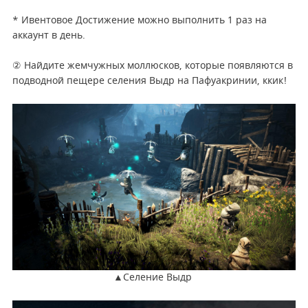
* Ивентовое Достижение можно выполнить 1 раз на
аккаунт в день.
② Найдите жемчужных моллюсков, которые появляются в
подводной пещере селения Выдр на Пафуакринии, ккик!
▲Селение Выдр