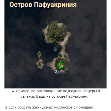
▲ Примерное расположение подводной пещеры в
селении Выдр на острове Пафуакриния
③ Если собрать жемчужных моллюсков с помощью