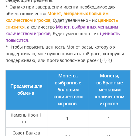
следующие предметы.
* Однако при завершении ивента необходимое для
обмена количество
Монет, выбранных большим
количеством игроков
, будет увеличено - их
ценность
снизится
, а количество
Монет, выбранных меньшим
количеством игроков
, будет уменьшено - их
ценность
повысится
.
* Чтобы повысить ценность Монет расы, которую я
поддерживаю, мне нужно помогать той расе, которую я
поддерживаю, или противоположной расе? (ʃ⌣́,⌣́ƪ)
Монеты,
Монеты,
выбранные
выбранные
Предметы для
большим
меньшим
обмена
количеством
количеством
игроков
игроков
Камень Крон 1
1
1
шт.
Совет Валкса