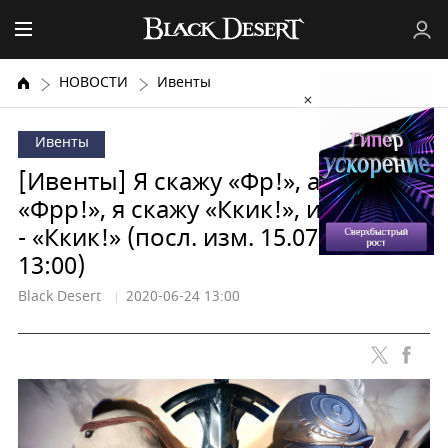
НОВОСТИ
Ивенты
Ивенты
[Ивенты] Я скажу «Фр!», а ты -
«Фрр!», я скажу «Ккик!», и ты тоже
- «Ккик!» (посл. изм. 15.07.2020 в
13:00)
Black Desert
2020-06-24 13:00