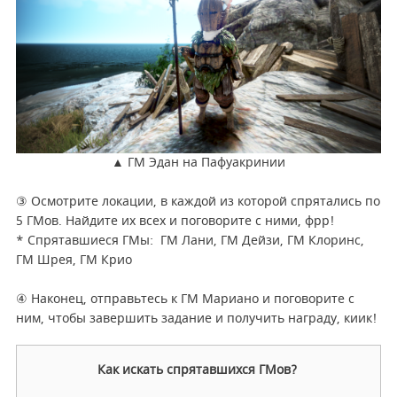
▲ ГМ Эдан на Пафуакринии
③ Осмотрите локации, в каждой из которой спрятались по
5 ГМов. Найдите их всех и поговорите с ними, фрр!
* Спрятавшиеся ГМы: ГМ Лани, ГМ Дейзи, ГМ Клоринс,
ГМ Шрея, ГМ Крио
④ Наконец, отправьтесь к ГМ Мариано и поговорите с
ним, чтобы завершить задание и получить награду, киик!
Как искать спрятавшихся ГМов?