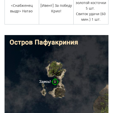
золотой косточки
<Снабженец
[Ивент] За победу
5 шт.
выдр> Натао
Крио!
Свиток удачи (60
мин.) 1 шт.