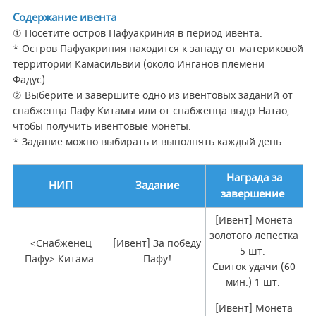
Содержание ивента
① Посетите остров Пафуакриния в период ивента.
* Остров Пафуакриния находится к западу от материковой
территории Камасильвии (около Инганов племени
Фадус).
② Выберите и завершите одно из ивентовых заданий от
снабженца Пафу Китамы или от снабженца выдр Натао,
чтобы получить ивентовые монеты.
* Задание можно выбирать и выполнять каждый день.
Награда за
НИП
Задание
завершение
[Ивент] Монета
золотого лепестка
<Снабженец
[Ивент] За победу
5 шт.
Пафу> Китама
Пафу!
Свиток удачи (60
мин.) 1 шт.
[Ивент] Монета