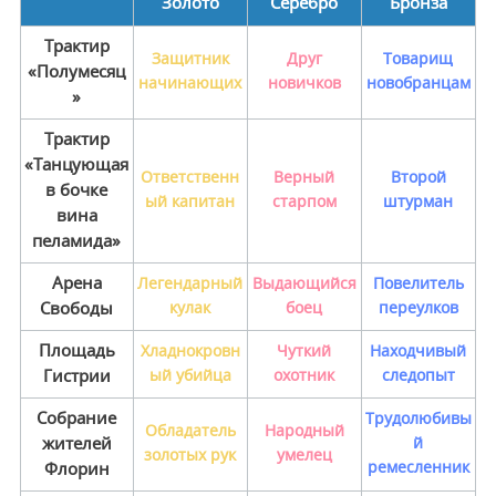
Золото
Серебро
Бронза
Трактир
Защитник
Друг
Товарищ
«Полумесяц
начинающих
новичков
новобранцам
»
Трактир
«Танцующая
Ответственн
Верный
Второй
в бочке
ый капитан
старпом
штурман
вина
пеламида»
Арена
Легендарный
Выдающийся
Повелитель
Свободы
кулак
боец
переулков
Площадь
Хладнокровн
Чуткий
Находчивый
Гистрии
ый убийца
охотник
следопыт
Собрание
Трудолюбивы
Обладатель
Народный
жителей
й
золотых рук
умелец
ремесленник
Флорин