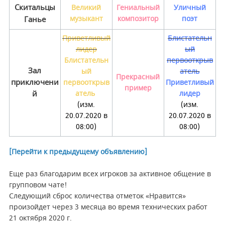
Скитальцы
Великий
Гениальный
Уличный
музыкант
композитор
поэт
Ганье
Приветливый
Блистательн
лидер
ый
Блистательн
первооткрыв
Зал
ый
атель
Прекрасный
приключени
первооткрыв
Приветливый
пример
й
атель
лидер
(изм.
(изм.
20.07.2020 в
20.07.2020 в
08:00)
08:00)
[Перейти к предыдущему объявлению]
Еще раз благодарим всех игроков за активное общение в
групповом чате!
Следующий сброс количества отметок «Нравится»
произойдет через 3 месяца во время технических работ
21 октября 2020 г.