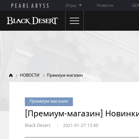
Игры
Новости
GE
НОВОСТИ
ОБ ИГРЕ
Объявления
Особенности игры
Обновления
Описание классов
НОВОСТИ
Премиум-магазин
Ивенты
WIKI
Заметки ГМ
Премиум-магазин
Премиум-магазин
[Премиум-магазин] Новинки
Black Desert
2021-01-27 13:00