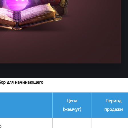
бор для начинающего
Цена
Период
(жемчуг)
продажи
о