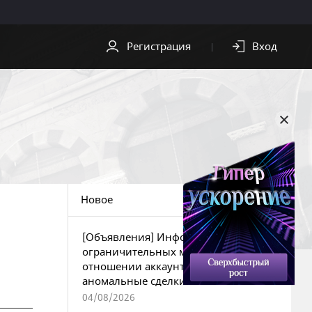
Регистрация
Вход
СКАЧАТЬ
ПОМОЩЬ
Скачать клиент
Служба
поддержки
Видео
Центр
Обои
безопасности
Новое
OST
[Объявления] Информация об
ограничительных мерах в
отношении аккаунтов за
аномальные сделки
04/08/2026