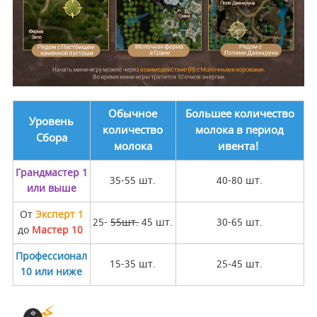
Обычное
Большее количество
Уровень
количество
молока в период
Сбора
молока
ивента!
Грандмастер 1
35-55 шт.
40-80 шт.
или выше
От
Эксперт 1
25-
55шт.
45 шт.
30-65 шт.
до
Мастер 10
Профессионал
15-35 шт.
25-45 шт.
10 или ниже