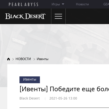
Игры
Новости
GE
НОВОСТИ
ОБ ИГРЕ
Объявления
Особенности игры
Обновления
Описание классов
НОВОСТИ
Ивенты
Ивенты
WIKI
Заметки ГМ
Ивенты
Премиум-магазин
[Ивенты] Победите еще бол
Black Desert
2021-05-26 13:00