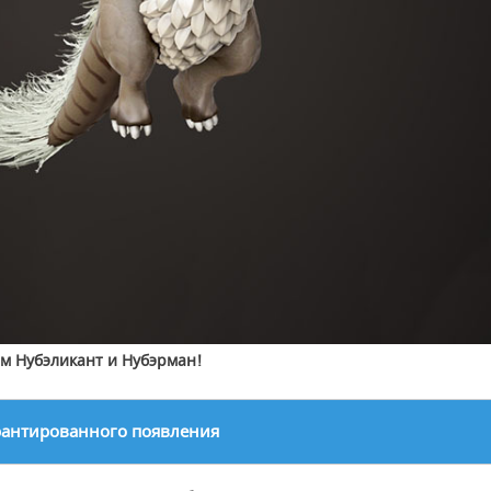
м Нубэликант и Нубэрман!
рантированного появления