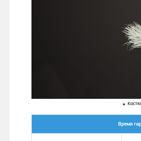
▲ Костю
Время га