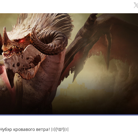
Обсуждение
классов
Нубэр кровавого ветра! 〣(ºΔº)〣