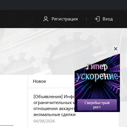
Регистрация
Вход
СКАЧАТЬ
ПОМОЩЬ
Скачать клиент
Служба
поддержки
Видео
Центр
Обои
безопасности
Новое
OST
[Объявления] Информация об
ограничительных мерах в
отношении аккаунтов за
аномальные сделки
04/08/2026