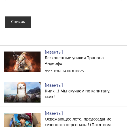
Список
[Ивенты]
Бесконечные усилия Транана
Андерфо!
посл. изм. 24.06 в 08:25
[Ивенты]
Киик...! Мы скучаем по капитану,
ккик!
[Ивенты]
Освежающее лето, предсоздание
сезонного персонажа! (Посл. изм.