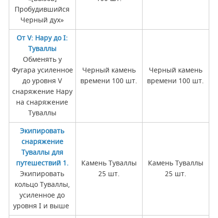
Пробудившийся
Черный дух»
От V: Нару до I:
Туваллы
Обменять у
Фугара усиленное
Черный камень
Черный камень
до уровня V
времени 100 шт.
времени 100 шт.
снаряжение Нару
на снаряжение
Туваллы
Экипировать
снаряжение
Туваллы для
путешествий 1.
Камень Туваллы
Камень Туваллы
Экипировать
25 шт.
25 шт.
кольцо Туваллы,
усиленное до
уровня I и выше