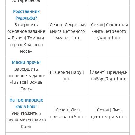
Алтаре бесов
Родственник
Рудольфа?
Завершить
[Сезон] Секретная
[Сезон] Секретная
основное задание
книга Ветреного
книга Ветреного
«[Вызов] Темный
тумана 1 шт.
тумана 1 шт.
страж Красного
носа»
Маски прочь!
Завершить
II: Серьги Нару 1
[Ивент] Премиум-
основное задание
шт.
набор (7 д.) 1 шт.
«[Вызов] Вождь
Гиас»
На тренировках
как в бою!
[Сезон] Лист
[Сезон] Лист
Уничтожить 5
цвета зари 5 шт.
цвета зари 5 шт.
захватчиков замка
Крон