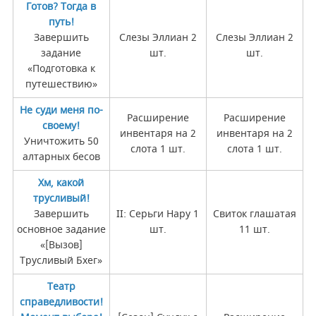
Готов? Тогда в
путь!
Завершить
Слезы Эллиан 2
Слезы Эллиан 2
задание
шт.
шт.
«Подготовка к
путешествию»
Не суди меня по-
Расширение
Расширение
своему!
инвентаря на 2
инвентаря на 2
Уничтожить 50
слота 1 шт.
слота 1 шт.
алтарных бесов
Хм, какой
трусливый!
Завершить
II: Серьги Нару 1
Свиток глашатая
основное задание
шт.
11 шт.
«[Вызов]
Трусливый Бхег»
Театр
справедливости!