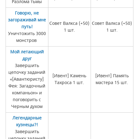
Разлома тьмы
Говорю, не
загораживай мне
Совет Валкса (+50)
Совет Валкса (+50)
путь!
1 шт.
1 шт.
Уничтожить 3000
монстров
Мой летающий
друг
Завершить
цепочку заданий
[Ивент] Камень
[Ивент] Память
«[Авантюристу]
Тахроса 1 шт.
мастера 15 шт.
Фея: Загадочный
компаньон» и
поговорить с
Черным духом
Легендарные
кузнецы?!
Завершить
цепочку заданий