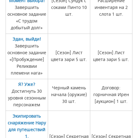
Момент выбора!
[Сезон] Сундук с
Расширение
Завершить
соками Пинто 10
инвентаря на 2
основное задание
шт.
слота 1 шт.
«С трудом
добытый долг»
Эдан, выйди!
Завершить
основное задание
[Сезон] Лист
[Сезон] Лист
«[Пробуждение]
цвета зари 5 шт.
цвета зари 5 шт.
Реликвии
племени нага»
Я? Уже?
Черный камень
Договор:
Достигнуть 30
начала (оружие)
горничная Ирен
уровня сезонным
30 шт.
[аукцион] 1 шт.
персонажем
Экипировать
снаряжение Нару
для путешествий
1.
[Сезон] Секретная
[Сезон] Секретная