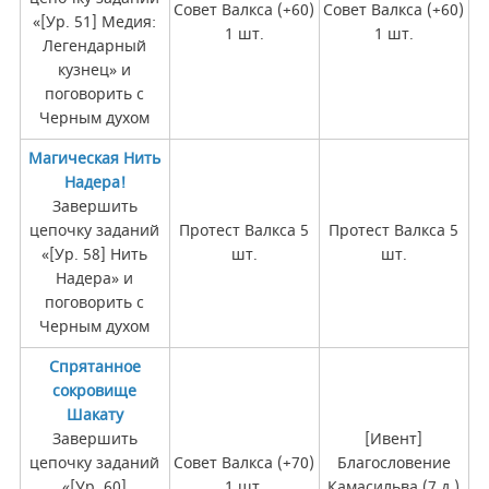
Совет Валкса (+60)
Совет Валкса (+60)
«[Ур. 51] Медия:
1 шт.
1 шт.
Легендарный
кузнец» и
поговорить с
Черным духом
Магическая Нить
Надера!
Завершить
цепочку заданий
Протест Валкса 5
Протест Валкса 5
«[Ур. 58] Нить
шт.
шт.
Надера» и
поговорить с
Черным духом
Спрятанное
сокровище
Шакату
Завершить
[Ивент]
цепочку заданий
Совет Валкса (+70)
Благословение
«[Ур. 60]
1 шт.
Камасильва (7 д.)