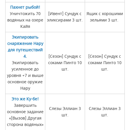
Пахнет рыбой!
Уничтожить 70
[Ивент] Сундук с
Ящик с хорошими
водяных на озере
эликсирами 3 шт.
зельями 3 шт.
Кайя
Экипировать
снаряжение Нару
для путешествий
4.
[Сезон] Сундук с
[Сезон] Сундук с
Экипировать
соками Пинто 10
соками Пинто 10
усиленное до
шт.
шт.
уровня +7 и выше
основное оружие
Нару
Это же Ку-бе!
Завершить
Слезы Эллиан 3
Слезы Эллиан 3
основное задание
шт.
шт.
«[Вызов] Другая
сторона водяных»