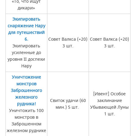
«То, что ищут
дикари»
Экипировать
снаряжение Нару
для путешествий
6.
Совет Валкса (+20)
Совет Валкса (+20)
Экипировать
3 шт.
3 шт.
усиленные до
уровня II доспехи
Нару
Уничтожение
монстров
Заброшенного
[Ивент] Особое
железного
Свиток удачи (60
заклинание
рудника!
мин.) 5 шт.
Убывающей Луны
Уничтожить 100
1 шт.
монстров в
Заброшенном
железном руднике