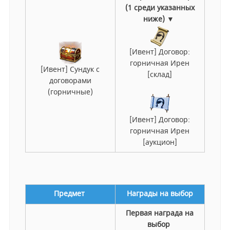
(1 среди указанных
ниже) ▼
[Ивент] Договор:
горничная Ирен
[Ивент] Сундук с
[склад]
договорами
(горничные)
[Ивент] Договор:
горничная Ирен
[аукцион]
Предмет
Награды на выбор
Первая награда на
выбор