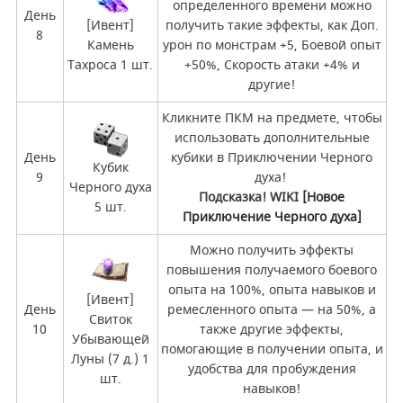
определенного времени можно
День
[Ивент]
получить такие эффекты, как Доп.
8
Камень
урон по монстрам +5, Боевой опыт
Тахроса 1 шт.
+50%, Скорость атаки +4% и
другие!
Кликните ПКМ на предмете, чтобы
использовать дополнительные
День
кубики в Приключении Черного
Кубик
9
духа!
Черного духа
Подсказка!
WIKI
[Новое
5 шт.
Приключение Черного духа]
Можно получить эффекты
повышения получаемого боевого
опыта на 100%, опыта навыков и
[Ивент]
День
ремесленного опыта — на 50%, а
Свиток
10
также другие эффекты,
Убывающей
помогающие в получении опыта, и
Луны (7 д.) 1
удобства для пробуждения
шт.
навыков!