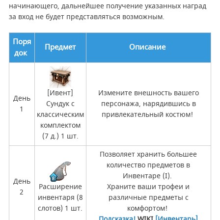
начинающего, дальнейшее получение указанных наград
за вход не будет представляться возможным.
Поря
Предмет
Описание
док
[Ивент]
Измените внешность вашего
День
Сундук с
персонажа, нарядившись в
1
классическим
привлекательный костюм!
комплектом
(7 д.) 1 шт.
Позволяет хранить большее
количество предметов в
Инвентаре (I).
День
Расширение
Храните ваши трофеи и
2
инвентаря (8
различные предметы с
слотов) 1 шт.
комфортом!
Подсказка!
WIKI
[Инвентарь]