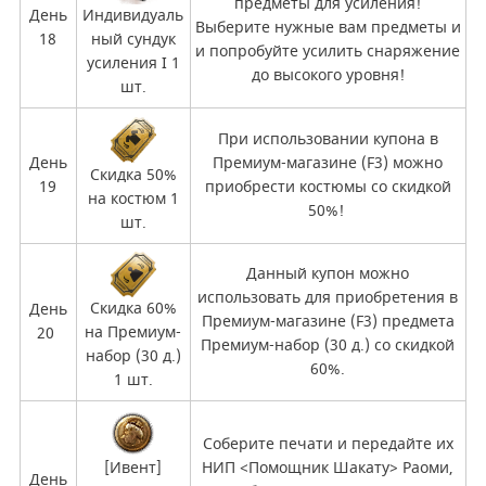
предметы для усиления!
День
Индивидуаль
Выберите нужные вам предметы и
18
ный сундук
и попробуйте усилить снаряжение
усиления I 1
до высокого уровня!
шт.
При использовании купона в
День
Премиум-магазине (F3) можно
Скидка 50%
19
приобрести костюмы со скидкой
на костюм 1
50%!
шт.
Данный купон можно
использовать для приобретения в
Скидка 60%
День
Премиум-магазине (F3) предмета
на Премиум-
20
Премиум-набор (30 д.) со скидкой
набор (30 д.)
60%.
1 шт.
Соберите печати и передайте их
[Ивент]
НИП <Помощник Шакату> Раоми,
День