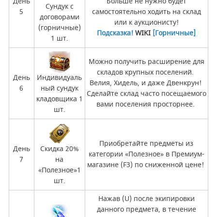
День
Больше не нужно будет
Сундук с
5
самостоятельно ходить на склад
договорами
или к аукционисту!
(горничные)
Подсказка!
WIKI
[Горничные]
1 шт.
Можно получить расширение для
складов крупных поселений.
День
Индивидуаль
Велия, Хидель, и даже Двенкрун!
6
ный сундук
Сделайте склад часто посещаемого
кладовщика 1
вами поселения просторнее.
шт.
Приобретайте предметы из
День
Скидка 20%
категории «Полезное» в Премиум-
7
на
магазине (F3) по сниженной цене!
«Полезное»1
шт.
Нажав (U) после экипировки
данного предмета, в течение