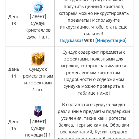
получить ценный кристалл,
которым можно инкрустировать
[Ивент]
День
предметы! Используйте
Сундук
13
инкрустацию, чтобы стать еще
Кристаллов
сильнее!
духа 1 шт.
Подсказка!
WIKI
[Инкрустация]
Сундук содержит предметы с
эффектами, полезными для
игроков, которые занимаются
День
Сундук с
ремесленным контентом.
14
ремесленным
Подробности о содержимом
и эффектами
сундука можно проверить в
1 шт.
таблице ниже!
В состав этого сундука входят
различные предметы поддержки
усиления, такие как Протесты
[Ивент]
День
Валкса, Черные камни, Обрывки
Сундук
15
воспоминаний, Куски твердого
помощи II 1
черного кристалла и Заостренные