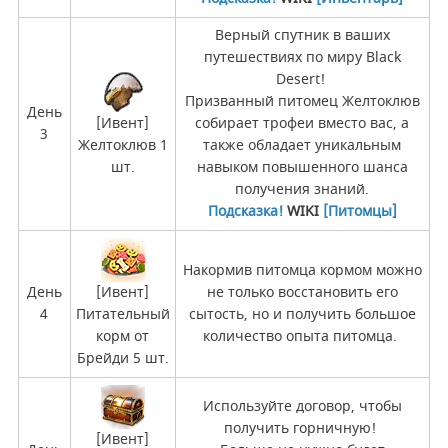
Верный спутник в ваших
путешествиях по миру Black
Desert!
Призванный питомец Желтоклюв
День
[Ивент]
собирает трофеи вместо вас, а
3
Желтоклюв 1
также обладает уникальным
шт.
навыком повышенного шанса
получения знаний.
Подсказка!
WIKI
[Питомцы]
Накормив питомца кормом можно
День
[Ивент]
не только восстановить его
4
Питательный
сытость, но и получить большое
корм от
количество опыта питомца.
Брейди 5 шт.
Используйте договор, чтобы
получить горничную!
[Ивент]