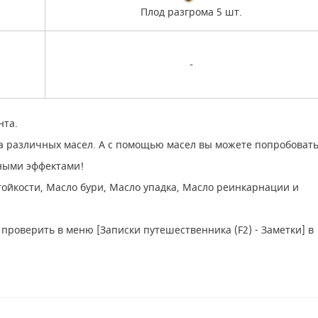
Плод разгрома 5 шт.
-
нта.
а различных масел. А с помощью масел вы можете попробоват
ьными эффектами!
тойкости, Масло бури, Масло упадка, Масло реинкарнации и
роверить в меню [Записки путешественника (F2) - Заметки] в