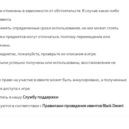
и отменены в зависимости от обстоятельств. В случае каких-либо
вента.
т иметь определенные сроки использования, на них может стоять
йки предметов могут отличаться, поэтому перемещение или
ичено.
дметах, пожалуйста, проверьте их описание в игре.
 были успешно получены или использованы, восстановление не
м право на участие в ивенте может быть аннулировано, а полученные
 доступа к игре.
итесь в нашу
Службу поддержки
.
куются в соответствии с
Правилами проведения ивентов Black Desert
.