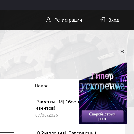
Регистрация
Вход
СКАЧАТЬ
ПОМОЩЬ
Скачать клиент
Служба
поддержки
Видео
Центр
Обои
безопасности
Новое
OST
[Заметки ГМ] Сборник текущих
ивентов!
07/08/2026
[Объявления] (Завершены)