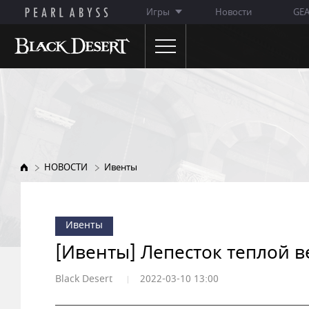
Игры
Новости
GE
НОВОСТИ
ОБ ИГРЕ
Объявления
Особенности игры
Обновления
Описание классов
НОВОСТИ
Ивенты
Ивенты
WIKI
Заметки ГМ
Ивенты
Премиум-магазин
[Ивенты] Лепесток теплой 
Black Desert
2022-03-10 13:00