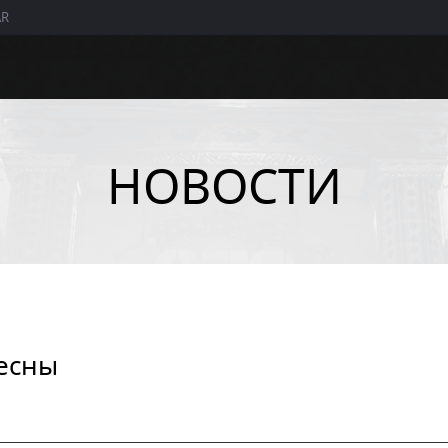
AR
ИНТЕРЕСНОЕ
МАГАЗИН
ФОРУМ
НОВОСТИ
Галерея
Пополнить ACOIN
Общий раздел
Скриншоты
Использовать
Поиск гильдии и
купон
друзей
Поиск друзей
Предложения
Поиск гильдии
Галерея
Black Desert TV
Советы и
весны
Центральный
руководства
аукцион
Руководства по
классам