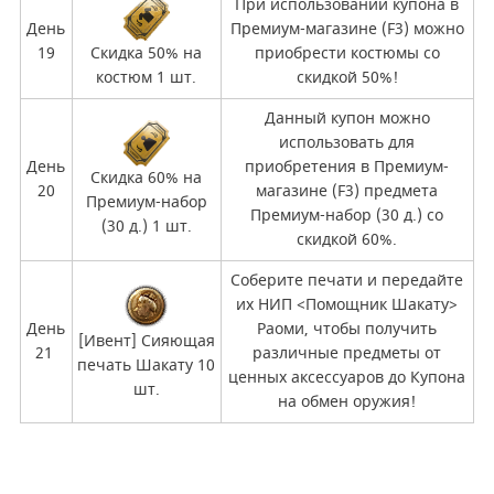
При использовании купона в
День
Премиум-магазине (F3) можно
19
Скидка 50% на
приобрести костюмы со
костюм 1 шт.
скидкой 50%!
Данный купон можно
использовать для
День
приобретения в Премиум-
Скидка 60% на
20
магазине (F3) предмета
Премиум-набор
Премиум-набор (30 д.) со
(30 д.) 1 шт.
скидкой 60%.
Соберите печати и передайте
их НИП <Помощник Шакату>
День
Раоми, чтобы получить
[Ивент] Сияющая
21
различные предметы от
печать Шакату 10
ценных аксессуаров до Купона
шт.
на обмен оружия!