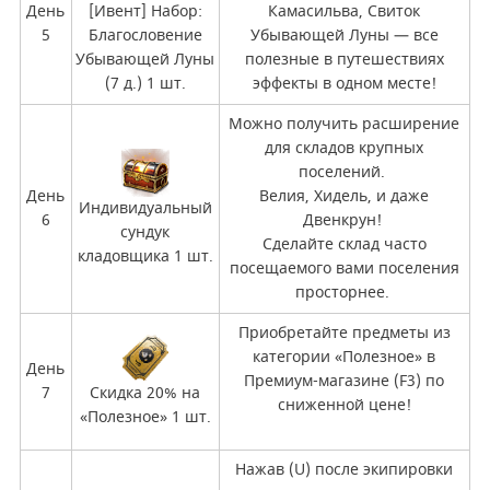
День
[Ивент] Набор:
Камасильва, Свиток
5
Благословение
Убывающей Луны — все
Убывающей Луны
полезные в путешествиях
(7 д.) 1 шт.
эффекты в одном месте!
Можно получить расширение
для складов крупных
поселений.
День
Велия, Хидель, и даже
Индивидуальный
6
Двенкрун!
сундук
Сделайте склад часто
кладовщика 1 шт.
посещаемого вами поселения
просторнее.
Приобретайте предметы из
категории «Полезное» в
День
Премиум-магазине (F3) по
7
Скидка 20% на
сниженной цене!
«Полезное» 1 шт.
Нажав (U) после экипировки