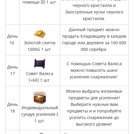
помощи III 1 шт.
черного кристалла и
Заостренные куски черного
кристалла.
Данный предмет можно
День
продать Кладовщику в каждом
16
Золотой слиток
городе или деревне за 100 000
1000G 1 шт.
000 серебра.
С помощью Совета Валкса
День
можно повысить шанс
17
Совет Валкса
усиления снаряжения!
(+60) 1 шт.
Можно выбрать желаемые
предметы для усиления!
День
Выберите нужные вам
Индивидуальный
18
предметы и и попробуйте
сундук усиления I
усилить снаряжение до
1 шт.
высокого уровня!