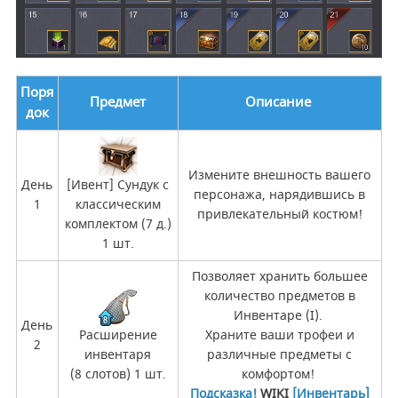
Поря
Предмет
Описание
док
Измените внешность вашего
День
[Ивент] Сундук с
персонажа, нарядившись в
1
классическим
привлекательный костюм!
комплектом (7 д.)
1 шт.
Позволяет хранить большее
количество предметов в
Инвентаре (I).
День
Расширение
Храните ваши трофеи и
2
инвентаря
различные предметы с
(8 слотов) 1 шт.
комфортом!
Подсказка!
WIKI
[Инвентарь]