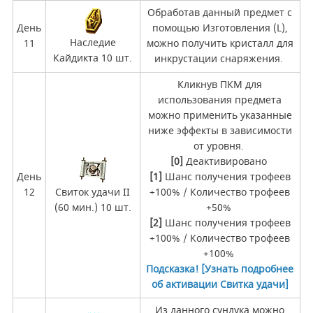
Обработав данный предмет с
День
помощью Изготовления (L),
Наследие
11
можно получить кристалл для
Кайдикта 10 шт.
инкрустации снаряжения.
Кликнув ПКМ для
использования предмета
можно применить указанные
ниже эффекты в зависимости
от уровня.
[0]
Деактивировано
День
[1]
Шанс получения трофеев
12
Свиток удачи II
+100% / Количество трофеев
(60 мин.) 10 шт.
+50%
[2]
Шанс получения трофеев
+100% / Количество трофеев
+100%
Подсказка!
[Узнать подробнее
об активации Свитка удачи]
Из данного сундука можно