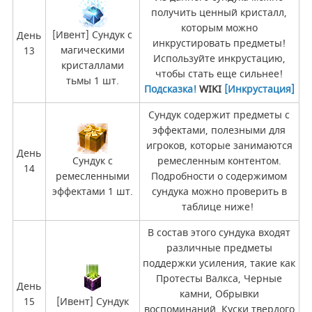
получить ценный кристалл,
которым можно
[Ивент] Сундук с
День
инкрустировать предметы!
магическими
13
Используйте инкрустацию,
кристаллами
чтобы стать еще сильнее!
тьмы 1 шт.
Подсказка!
WIKI
[Инкрустация]
Сундук содержит предметы с
эффектами, полезными для
игроков, которые занимаются
День
Сундук с
ремесленным контентом.
14
ремесленными
Подробности о содержимом
эффектами 1 шт.
сундука можно проверить в
таблице ниже!
В состав этого сундука входят
различные предметы
поддержки усиления, такие как
Протесты Валкса, Черные
День
камни, Обрывки
15
[Ивент] Сундук
воспоминаний, Куски твердого