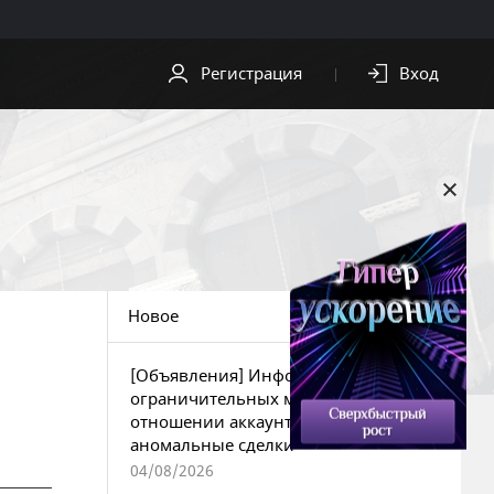
Регистрация
Вход
СКАЧАТЬ
ПОМОЩЬ
Скачать клиент
Служба
поддержки
Видео
Центр
Обои
безопасности
Новое
OST
[Объявления] Информация об
ограничительных мерах в
отношении аккаунтов за
аномальные сделки
04/08/2026