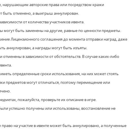
ом, нарушающим авторские права или посредством кражи
ет быть отменено, а выигрыш аннулирован.
зависимости от количества участников ивента.
ады могут быть заменены на другие, равные по ценности предметы.
рушение Лицензионного соглашения до момента отправки наград, даже
ть аннулирован, а награды могут быть изъяты.
и отменены в зависимости от обстоятельств. В случае каких-либо
ивента.
т иметь определенные сроки использования, на них может стоять
йки предметов могут отличаться, поэтому перемещение или
ничено.
едметах, пожалуйста, проверьте их описание в игре.
 были успешно получены или использованы, восстановление не
м право на участие в ивенте может быть аннулировано, а полученные