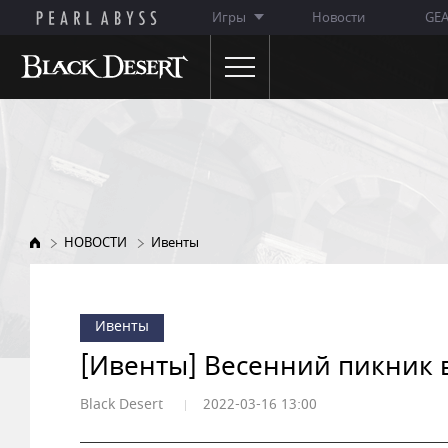
Игры
Новости
GE
НОВОСТИ
ОБ ИГРЕ
Объявления
Особенности игры
Обновления
Описание классов
НОВОСТИ
Ивенты
Ивенты
WIKI
Заметки ГМ
Ивенты
Премиум-магазин
[Ивенты] Весенний пикник в 
Black Desert
2022-03-16 13:00