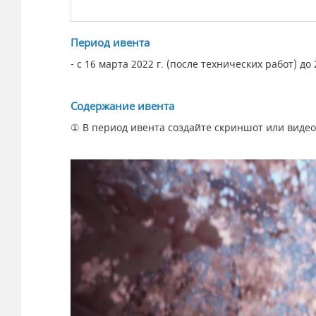
Период ивента
- с 16 марта 2022 г. (после технических работ) до 
Содержание ивента
① В период ивента создайте скриншот или видео