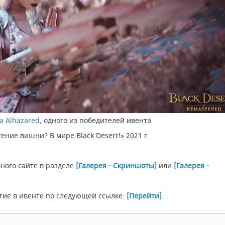
а Alhazared
, одного из победителей ивента
ение вишни? В мире Black Desert!» 2021 г.
ного сайте в разделе
[Галерея - Скриншоты]
или
[Галерея -
тие в ивенте по следующей ссылке:
[Перейти]
.