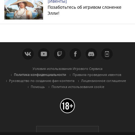
[Ивенты]
Позаботьтесь об игривом слоненке
Элли!
Условия использования Игрового Сервиса
Политика конфиденциальности
Правила проведения ивентов
Руководство по созданию фан-контента
Лицензионное соглашение
Помощь
Политика использования cookie
Black Desert -
Русскоязычный