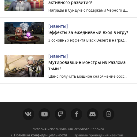
активного развития!
Награды в Сундуке с подарками Черного духа уже при входе в игру!
[Ивенты]
Эффекты за ежедневный вход в игру!
3 основных эффекта Black Desert в награду за вход!
[Ивенты]
Мутировавшие монстры из Разлома
тьмы!
Шанс получить мощное снаряжение боссов!
Условия использования Игрового Сервиса
Политика конфиденциальности
Правила проведения ивентов