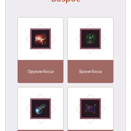
Оружие босса
Броня босса