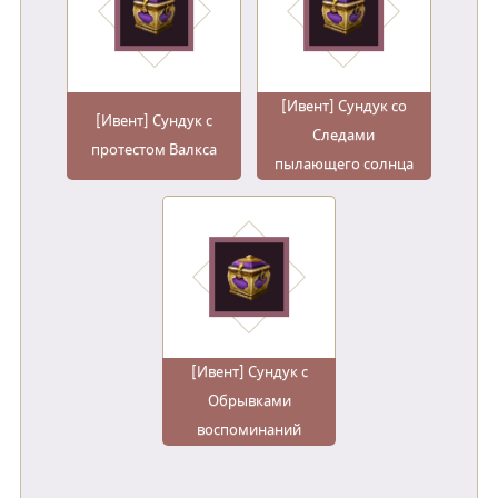
[Ивент] Сундук со
[Ивент] Сундук с
Следами
протестом Валкса
пылающего солнца
[Ивент] Сундук с
Обрывками
воспоминаний