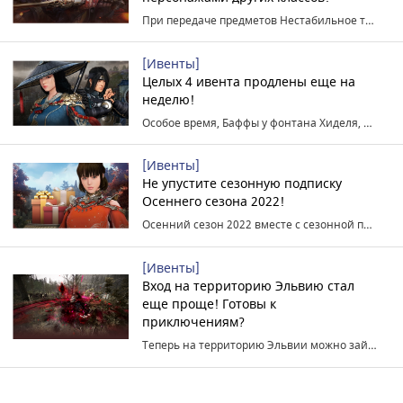
При передаче предметов Нестабильное топлово Марни зафиксировано на 1 шт.!
[Ивенты]
Целых 4 ивента продлены еще на
неделю!
Особое время, Баффы у фонтана Хиделя, больше локаций для охоты и шансов получения Сердца босса!
[Ивенты]
Не упустите сезонную подписку
Осеннего сезона 2022!
Осенний сезон 2022 вместе с сезонной подпиской!
[Ивенты]
Вход на территорию Эльвию стал
еще проще! Готовы к
приключениям?
Теперь на территорию Эльвии можно зайти с любого сервера!