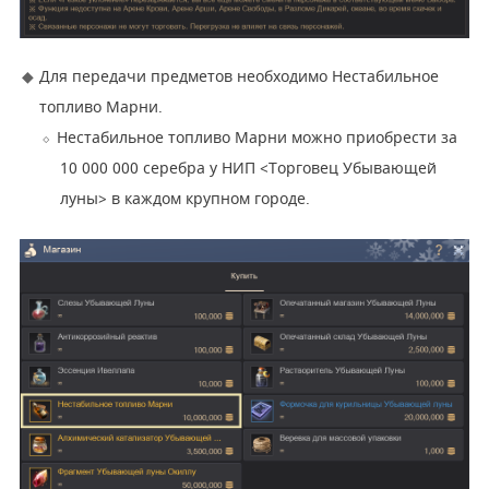
Для передачи предметов необходимо Нестабильное
топливо Марни.
Нестабильное топливо Марни можно приобрести за
10 000 000 серебра у НИП <Торговец Убывающей
луны> в каждом крупном городе.