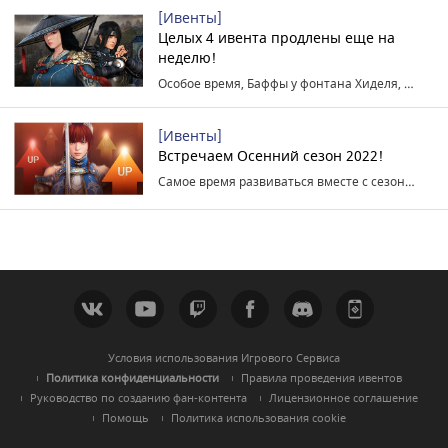
[Ивенты]
Целых 4 ивента продлены еще на
неделю!
Особое время, Баффы у фонтана Хиделя, больше локаций для охоты и шансов получения Сердца босса!
[Ивенты]
Встречаем Осенний сезон 2022!
Самое время развиваться вместе с сезонным персонажем!
Условия использования Игрового Сервиса
Политика конфиденциальности
Правила проведения ивентов
Руководство по созданию фан-контента
Лицензионное соглашение
Помощь
Политика использования cookie