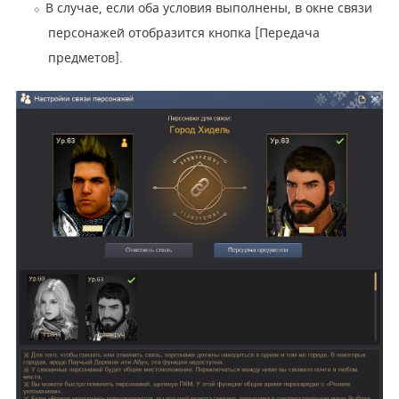
В случае, если оба условия выполнены, в окне связи
персонажей отобразится кнопка [Передача
предметов].