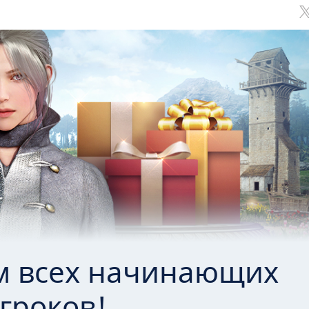
Обсуждение
классов
м всех начинающих
гроков!