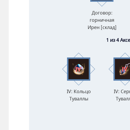
Договор:
горничная
Ирен [склад]
1 из 4 Ак
IV: Кольцо
IV: Сер
Туваллы
Тувал