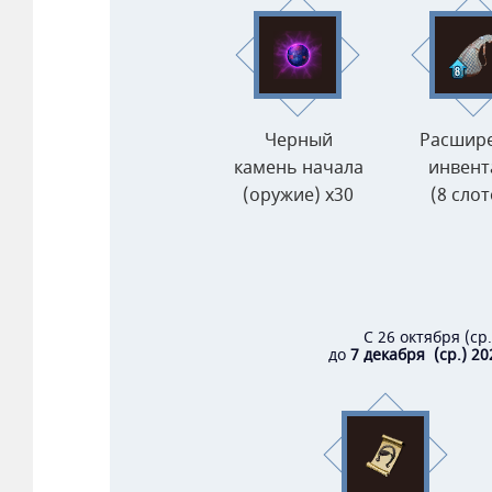
Черный
Расшир
камень начала
инвент
(оружие) x30
(8 слот
С 26 октября (ср
до
7 декабря (ср.) 202