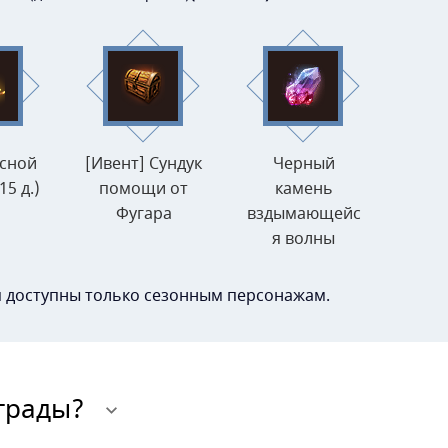
есной
[Ивент] Сундук
Черный
5 д.)
помощи от
камень
Фугара
вздымающейс
я волны
я доступны только сезонным персонажам.
грады?