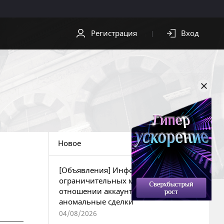
Регистрация
Вход
СКАЧАТЬ
ПОМОЩЬ
Скачать клиент
Служба
поддержки
Видео
Центр
Обои
безопасности
Новое
OST
[Объявления] Информация об
ограничительных мерах в
отношении аккаунтов за
аномальные сделки
04/08/2026