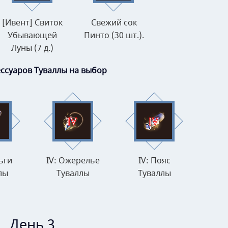
[Ивент] Свиток
Свежий сок
Убывающей
Пинто (30 шт.).
Луны (7 д.)
сессуаров Туваллы на выбор
ьги
IV: Ожерелье
IV: Пояс
лы
Туваллы
Туваллы
День 3