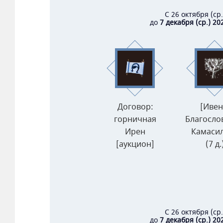
С 26 октября (ср
до
7 декабря (ср.) 202
Договор:
[Ивен
горничная
Благосло
Ирен
Камаси
[аукцион]
(7 д.
С 26 октября (ср
до
7 декабря (ср.) 202