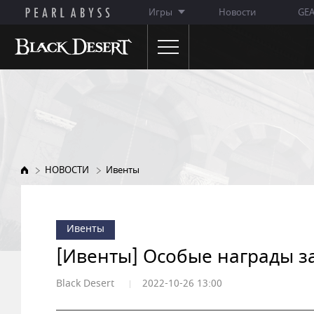
Игры
Новости
GE
НОВОСТИ
ОБ ИГРЕ
Объявления
Особенности игры
Обновления
Описание классов
НОВОСТИ
Ивенты
Ивенты
WIKI
Заметки ГМ
Ивенты
Премиум-магазин
[Ивенты] Особые награды з
Black Desert
2022-10-26 13:00