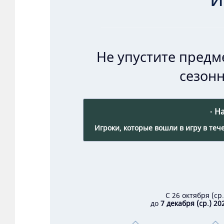
Не упустите предм
сезон
· Н
Игроки, которые вошли в игру в теч
С 26 октября (ср
до
7 декабря (ср.) 202