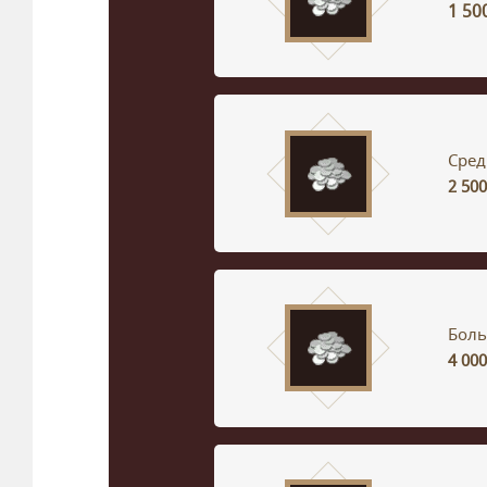
1 50
Сред
2 500
Боль
4 000