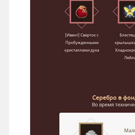
[Ивент] Сверток с
Блестя
Пробужденными
крылышки
кристаллами духа
Хладнокр
Лейл
Серебро в фон
Во время техничес
Мал