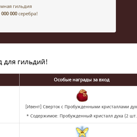
мная гильдия
 000 000
серебра!
д для гильдий!
Особые награды за вход
[Ивент] Сверток с Пробужденными кристаллами дух
* Содержимое: Пробужденный кристалл духа (2 шт.