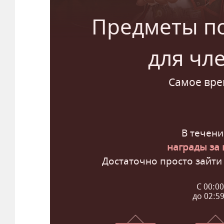
Предметы п
для чл
Самое врем
В течени
награды за 
Достаточно просто зайти
С 00:00
до 02:59