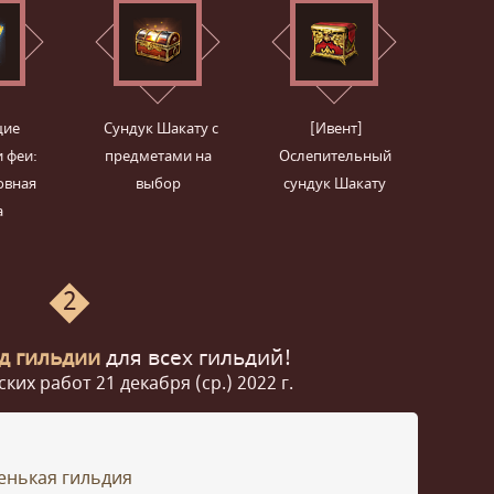
щие
Сундук Шакату с
[Ивент]
 феи:
предметами на
Ослепительный
овная
выбор
сундук Шакату
а
2
д гильдии
для всех гильдий!
ких работ 21 декабря (ср.) 2022 г.
енькая гильдия