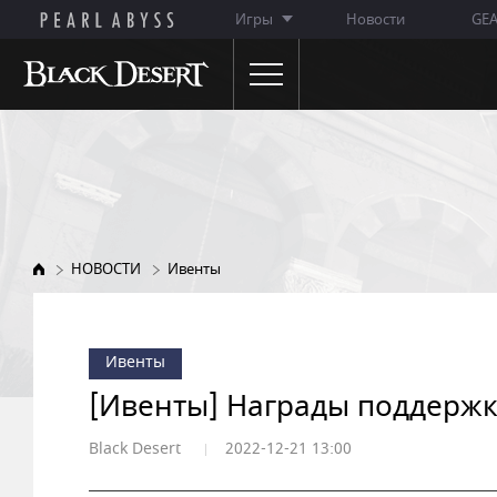
Игры
Новости
GE
НОВОСТИ
ОБ ИГРЕ
Объявления
Особенности игры
Обновления
Описание классов
НОВОСТИ
Ивенты
Ивенты
WIKI
Заметки ГМ
Ивенты
Премиум-магазин
[Ивенты] Награды поддержк
Black Desert
2022-12-21 13:00