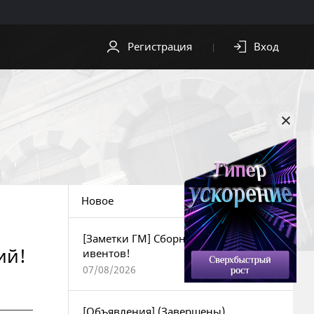
Регистрация
Вход
СКАЧАТЬ
ПОМОЩЬ
Скачать клиент
Служба
поддержки
Видео
Центр
Обои
безопасности
Новое
OST
[Заметки ГМ] Сборник текущих
ий!
ивентов!
07/08/2026
[Объявления] (Завершены)