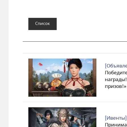
Список
[Объявле
Победит
награды!
призов!» 
[Ивенты]
Принимай