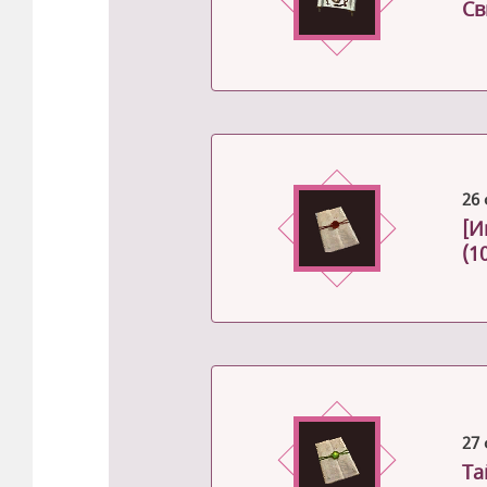
Св
26 
[И
(1
27 
Та