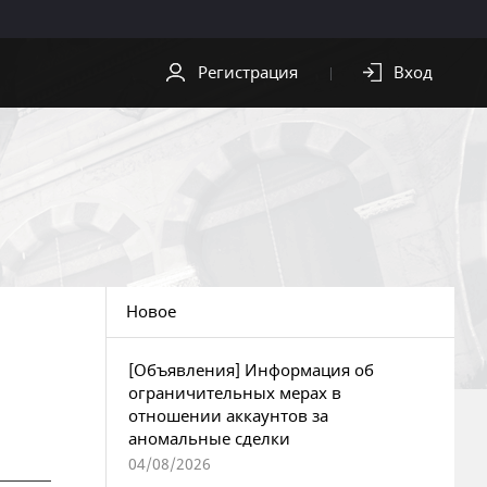
Регистрация
Вход
СКАЧАТЬ
ПОМОЩЬ
Скачать клиент
Служба
поддержки
Видео
Центр
Обои
безопасности
Новое
OST
[Объявления] Информация об
ограничительных мерах в
отношении аккаунтов за
аномальные сделки
04/08/2026