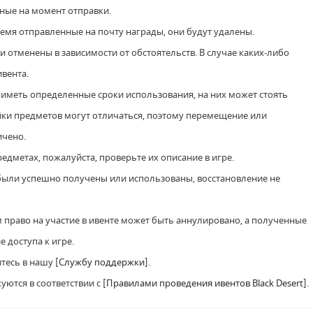
нные на момент отправки.
ремя отправленные на почту награды, они будут удалены.
и отменены в зависимости от обстоятельств. В случае каких-либо
вента.
т иметь определенные сроки использования, на них может стоять
йки предметов могут отличаться, поэтому перемещение или
ичено.
дметах, пожалуйста, проверьте их описание в игре.
 были успешно получены или использованы, восстановление не
м право на участие в ивенте может быть аннулировано, а полученные
 доступа к игре.
итесь в нашу
[Службу поддержки]
.
куются в соответствии с
[Правилами проведения ивентов Black Desert]
.