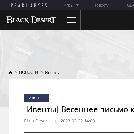
Игры
Новости
GE
НОВОСТИ
ОБ ИГРЕ
Объявления
Особенности игры
Обновления
Описание классов
НОВОСТИ
Ивенты
Ивенты
WIKI
Заметки ГМ
Ивенты
Премиум-магазин
[Ивенты] Весеннее письмо к
Black Desert
2023-02-22 14:00