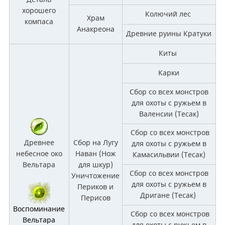
хорошего
Колючий лес
Храм
компаса
Анакреона
Древние руины Кратуки
Киты
Карки
Сбор со всех монстров
для охоты с ружьем в
Валенсии (Тесак)
Сбор со всех монстров
Древнее
Сбор на Лугу
для охоты с ружьем в
небесное око
Наван (Нож
Камасильвии (Тесак)
Вельтара
для шкур)
Сбор со всех монстров
Уничтожение
для охоты с ружьем в
Периков и
Дригане (Тесак)
Перисов
Воспоминание
Сбор со всех монстров
Вельтара