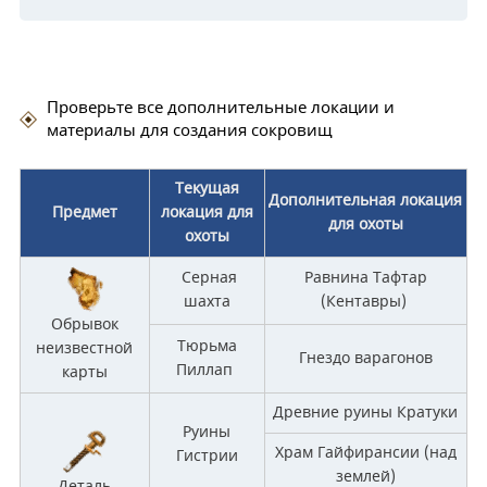
Проверьте все дополнительные локации и
материалы для создания сокровищ
Текущая
Дополнительная локация
Предмет
локация для
для охоты
охоты
Серная
Равнина Тафтар
шахта
(Кентавры)
Обрывок
Тюрьма
неизвестной
Гнездо варагонов
Пиллап
карты
Древние руины Кратуки
Руины
Храм Гайфирансии (над
Гистрии
землей)
Деталь