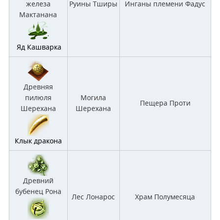
железа
Руины Тширы
Инганы племени Фадус
Мактанана
Яд Кашварка
Древняя
пилюля
Могила
Пещера Проти
Шерехана
Шерехана
Клык дракона
Древний
бубенец Рона
Лес Лонарос
Храм Полумесяца