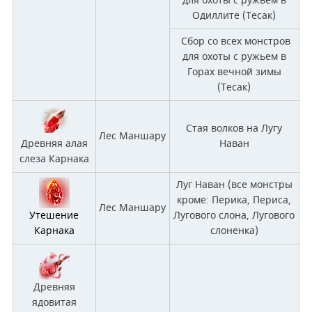
для охоты с ружьем в
Одиллите (Тесак)
Сбор со всех монстров
для охоты с ружьем в
Горах вечной зимы
(Тесак)
Стая волков на Лугу
Лес Маншару
Древняя алая
Наван
слеза Карнака
Луг Наван (все монстры
кроме: Перика, Периса,
Лес Маншару
Утешение
Лугового слона, Лугового
Карнака
слоненка)
Древняя
ядовитая