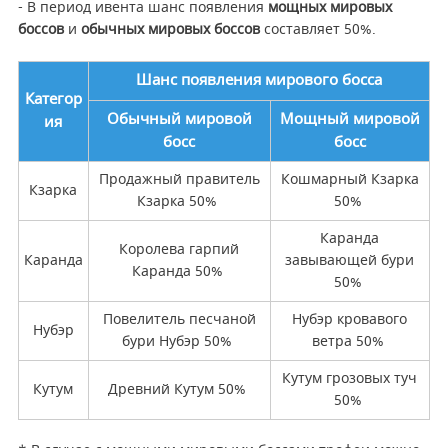
- В период ивента шанс появления
мощных мировых
боссов
и
обычных мировых боссов
составляет 50%.
Шанс появления мирового босса
Категор
Обычный мировой
Мощный мировой
ия
босс
босс
Продажный правитель
Кошмарный Кзарка
Кзарка
Кзарка 50%
50%
Каранда
Королева гарпий
Каранда
завывающей бури
Каранда 50%
50%
Повелитель песчаной
Нубэр кровавого
Нубэр
бури Нубэр 50%
ветра 50%
Кутум грозовых туч
Кутум
Древний Кутум 50%
50%