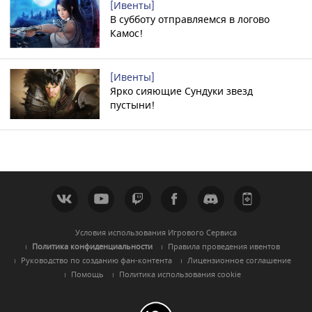
[Ивенты]
В субботу отправляемся в логово
Камос!
[Ивенты]
Ярко сияющие Сундуки звезд
пустыни!
Условия использования Игрового Сервиса
Политика конфиденциальности
Правила проведения ивентов
Руководство по созданию фан-контента
Лицензионное соглашение
Помощь
Политика использования cookie